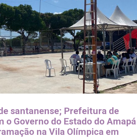
de santanense; Prefeitura de
m o Governo do Estado do Amapá
gramação na Vila Olímpica em