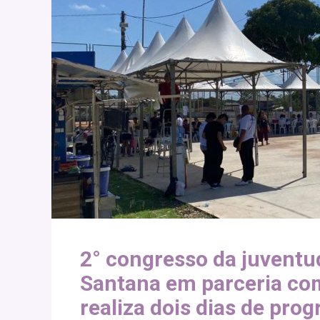
2° congresso da juventu
Santana em parceria co
realiza dois dias de pro