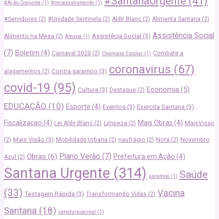
#SantanaUrgente
(41)
#Ação Conjunta
(1)
#recadastramento
(1)
#Servidores
(2)
#Unidade Sentinela
(2)
Aldir Blanc
(2)
Alimenta Santana
(2)
Assistência Social
Assistêcia Social
(3)
Alimento na Mesa
(2)
Amapá
(1)
(7)
Boletim
(4)
Carnaval 2020
(2)
Combate a
Chamada Escolar
(1)
coronavirus
(67)
Contra sarampo
(3)
alagamentos
(2)
covid-19
(95)
Economia
(5)
Cultura
(3)
Destaque
(2)
EDUCAÇÃO
(10)
Esporte
(4)
Eventos
(3)
Exercita Santana
(3)
Fiscalizacao
(4)
Mais Obras
(4)
Lei Aldir Blanc
(2)
Limpeza
(2)
MaisVisao
Mais Visão
(3)
(2)
Mobilidade Urbana
(2)
naufrágio
(2)
Nota
(2)
Novembro
Plano Verão
(7)
Obras
(6)
Prefeitura em Ação
(4)
Azul
(2)
Santana Urgente
(314)
Saúde
sarampo
(1)
(33)
Vacina
Testagem Rápida
(3)
Transformando Vidas
(2)
Santana
(18)
vareduravacinal
(1)