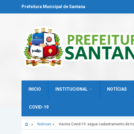
Prefeitura Municipal de Santana
INICIO
INSTITUCIONAL
NOTÍCIAS
COVID-19
Noticias
Vacina Covid-19: segue cadastramento de tr