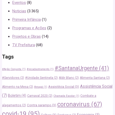
Eventos
(8)
Noticias
(3.365)
Primeira Infância
(1)
Programas e Ações
(2)
Projetos e Obras
(14)
TV Prefeitura
(68)
Tags
#SantanaUrgente
(41)
#Ação Conjunta
(1)
#recadastramento
(1)
#Servidores
(2)
#Unidade Sentinela
(2)
Aldir Blanc
(2)
Alimenta Santana
(2)
Assistência Social
Assistêcia Social
(3)
Alimento na Mesa
(2)
Amapá
(1)
(7)
Boletim
(4)
Carnaval 2020
(2)
Combate a
Chamada Escolar
(1)
coronavirus
(67)
Contra sarampo
(3)
alagamentos
(2)
covid-19
(95)
Economia
(5)
Cultura
(3)