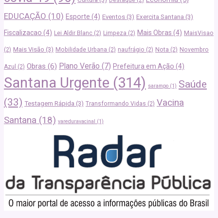
Destaque
(2)
EDUCAÇÃO
(10)
Esporte
(4)
Eventos
(3)
Exercita Santana
(3)
Fiscalizacao
(4)
Mais Obras
(4)
Lei Aldir Blanc
(2)
Limpeza
(2)
MaisVisao
Mais Visão
(3)
(2)
Mobilidade Urbana
(2)
naufrágio
(2)
Nota
(2)
Novembro
Plano Verão
(7)
Obras
(6)
Prefeitura em Ação
(4)
Azul
(2)
Santana Urgente
(314)
Saúde
sarampo
(1)
(33)
Vacina
Testagem Rápida
(3)
Transformando Vidas
(2)
Santana
(18)
vareduravacinal
(1)