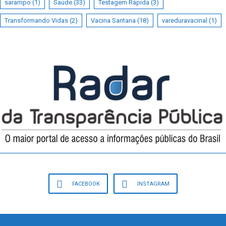
sarampo
(1)
Saúde
(33)
Testagem Rápida
(3)
Transformando Vidas
(2)
Vacina Santana
(18)
vareduravacinal
(1)
FACEBOOK
INSTAGRAM