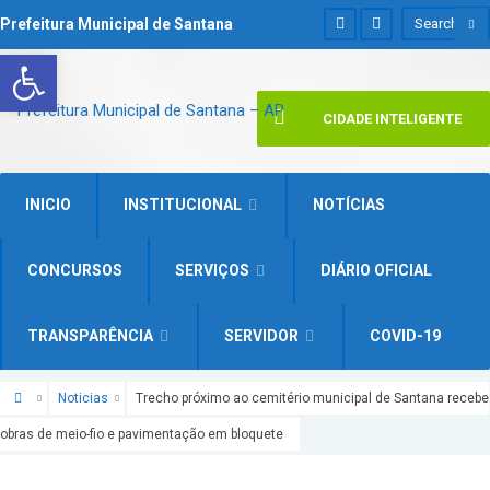
Prefeitura Municipal de Santana
Abrir a barra de ferramentas
CIDADE INTELIGENTE
INICIO
INSTITUCIONAL
NOTÍCIAS
CONCURSOS
SERVIÇOS
DIÁRIO OFICIAL
TRANSPARÊNCIA
SERVIDOR
COVID-19
Noticias
Trecho próximo ao cemitério municipal de Santana recebe
obras de meio-fio e pavimentação em bloquete