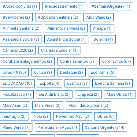
#Ação Conjunta
(1)
#recadastramento
(1)
#SantanaUrgente
(41)
#Servidores
(2)
#Unidade Sentinela
(2)
Aldir Blanc
(2)
Alimenta Santana
(2)
Alimento na Mesa
(2)
Amapá
(1)
Assistêcia Social
(3)
Assistência Social
(7)
Boletim
(4)
Carnaval 2020
(2)
Chamada Escolar
(1)
Combate a alagamentos
(2)
Contra sarampo
(3)
coronavirus
(67)
covid-19
(95)
Cultura
(3)
Destaque
(2)
Economia
(5)
EDUCAÇÃO
(10)
Esporte
(4)
Eventos
(3)
Exercita Santana
(3)
Fiscalizacao
(4)
Lei Aldir Blanc
(2)
Limpeza
(2)
Mais Obras
(4)
MaisVisao
(2)
Mais Visão
(3)
Mobilidade Urbana
(2)
naufrágio
(2)
Nota
(2)
Novembro Azul
(2)
Obras
(6)
Plano Verão
(7)
Prefeitura em Ação
(4)
Santana Urgente
(314)