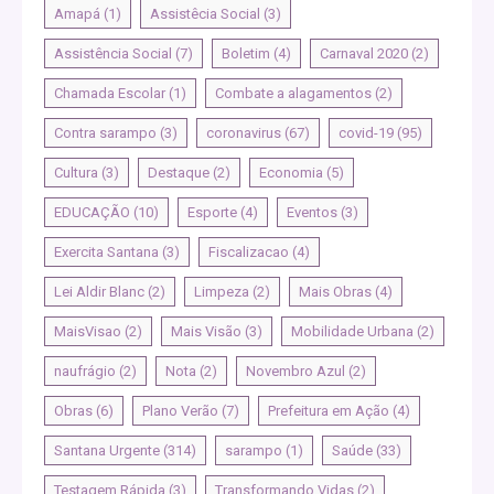
Amapá
(1)
Assistêcia Social
(3)
Assistência Social
(7)
Boletim
(4)
Carnaval 2020
(2)
Chamada Escolar
(1)
Combate a alagamentos
(2)
Contra sarampo
(3)
coronavirus
(67)
covid-19
(95)
Cultura
(3)
Destaque
(2)
Economia
(5)
EDUCAÇÃO
(10)
Esporte
(4)
Eventos
(3)
Exercita Santana
(3)
Fiscalizacao
(4)
Lei Aldir Blanc
(2)
Limpeza
(2)
Mais Obras
(4)
MaisVisao
(2)
Mais Visão
(3)
Mobilidade Urbana
(2)
naufrágio
(2)
Nota
(2)
Novembro Azul
(2)
Obras
(6)
Plano Verão
(7)
Prefeitura em Ação
(4)
Santana Urgente
(314)
sarampo
(1)
Saúde
(33)
Testagem Rápida
(3)
Transformando Vidas
(2)