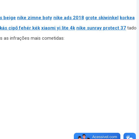
s beige
nike zimne boty
nike ads 2018
grote skiwinkel
korkea
zkás cipő fehér kék
xiaomi yi lite 4k
nike sunray protect 37
tado
das as infrações mais cometidas: