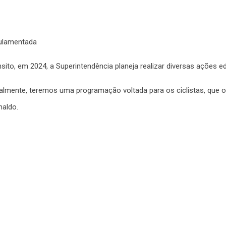
gulamentada
ito, em 2024, a Superintendência planeja realizar diversas ações ed
lmente, teremos uma programação voltada para os ciclistas, que oc
naldo.