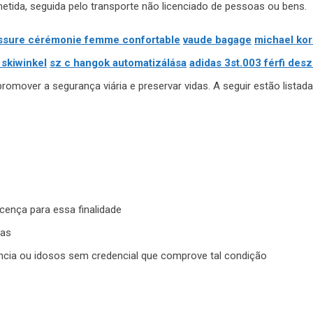
tida, seguida pelo transporte não licenciado de pessoas ou bens.
ssure cérémonie femme confortable
vaude bagage
michael kor
 skiwinkel
sz c hangok automatizálása
adidas 3st.003 férfi des
promover a segurança viária e preservar vidas. A seguir estão lista
cença para essa finalidade
ias
cia ou idosos sem credencial que comprove tal condição