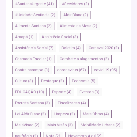
#SantanaUrgente
(41)
#Servidores
(2)
#Unidade Sentinela
(2)
Aldir Blanc
(2)
Alimenta Santana
(2)
Alimento na Mesa
(2)
Amapá
(1)
Assistêcia Social
(3)
Assistência Social
(7)
Boletim
(4)
Carnaval 2020
(2)
Chamada Escolar
(1)
Combate a alagamentos
(2)
Contra sarampo
(3)
coronavirus
(67)
covid-19
(95)
Cultura
(3)
Destaque
(2)
Economia
(5)
EDUCAÇÃO
(10)
Esporte
(4)
Eventos
(3)
Exercita Santana
(3)
Fiscalizacao
(4)
Lei Aldir Blanc
(2)
Limpeza
(2)
Mais Obras
(4)
MaisVisao
(2)
Mais Visão
(3)
Mobilidade Urbana
(2)
naufrágio
(2)
Nota
(2)
Novembro Azul
(2)