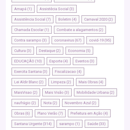
Amapá
(1)
Assistêcia Social
(3)
Assistência Social
(7)
Boletim
(4)
Carnaval 2020
(2)
Chamada Escolar
(1)
Combate a alagamentos
(2)
Contra sarampo
(3)
coronavirus
(67)
covid-19
(95)
Cultura
(3)
Destaque
(2)
Economia
(5)
EDUCAÇÃO
(10)
Esporte
(4)
Eventos
(3)
Exercita Santana
(3)
Fiscalizacao
(4)
Lei Aldir Blanc
(2)
Limpeza
(2)
Mais Obras
(4)
MaisVisao
(2)
Mais Visão
(3)
Mobilidade Urbana
(2)
naufrágio
(2)
Nota
(2)
Novembro Azul
(2)
Obras
(6)
Plano Verão
(7)
Prefeitura em Ação
(4)
Santana Urgente
(314)
sarampo
(1)
Saúde
(33)