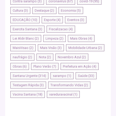
Contra sarampo
(3)
coronavirus
(67)
covid-19
(95)
Cultura
(3)
Destaque
(2)
Economia
(5)
EDUCAÇÃO
(10)
Esporte
(4)
Eventos
(3)
Exercita Santana
(3)
Fiscalizacao
(4)
Lei Aldir Blanc
(2)
Limpeza
(2)
Mais Obras
(4)
MaisVisao
(2)
Mais Visão
(3)
Mobilidade Urbana
(2)
naufrágio
(2)
Nota
(2)
Novembro Azul
(2)
Obras
(6)
Plano Verão
(7)
Prefeitura em Ação
(4)
Santana Urgente
(314)
sarampo
(1)
Saúde
(33)
Testagem Rápida
(3)
Transformando Vidas
(2)
Vacina Santana
(18)
vareduravacinal
(1)