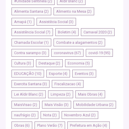
#Unidade Sentinela
(2)
Aldir Blanc
(2)
Alimenta Santana
(2)
Alimento na Mesa
(2)
Amapá
(1)
Assistêcia Social
(3)
Assistência Social
(7)
Boletim
(4)
Carnaval 2020
(2)
Chamada Escolar
(1)
Combate a alagamentos
(2)
Contra sarampo
(3)
coronavirus
(67)
covid-19
(95)
Cultura
(3)
Destaque
(2)
Economia
(5)
EDUCAÇÃO
(10)
Esporte
(4)
Eventos
(3)
Exercita Santana
(3)
Fiscalizacao
(4)
Lei Aldir Blanc
(2)
Limpeza
(2)
Mais Obras
(4)
MaisVisao
(2)
Mais Visão
(3)
Mobilidade Urbana
(2)
naufrágio
(2)
Nota
(2)
Novembro Azul
(2)
Obras
(6)
Plano Verão
(7)
Prefeitura em Ação
(4)