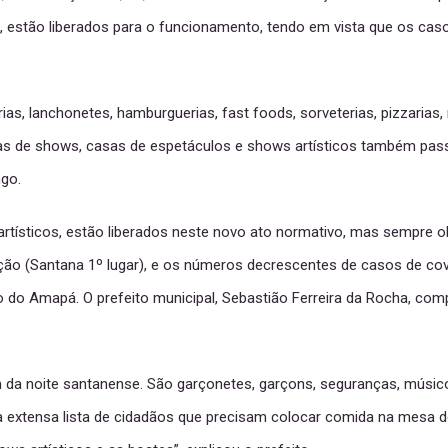
, estão liberados para o funcionamento, tendo em vista que os c
s, lanchonetes, hamburguerias, fast foods, sorveterias, pizzarias, 
s de shows, casas de espetáculos e shows artísticos também passa
go.
artísticos, estão liberados neste novo ato normativo, mas sempre 
ão (Santana 1º lugar), e os números decrescentes de casos de covid
do do Amapá. O prefeito municipal, Sebastião Ferreira da Rocha, 
 noite santanense. São garçonetes, garçons, seguranças, músicos, 
 extensa lista de cidadãos que precisam colocar comida na mesa de