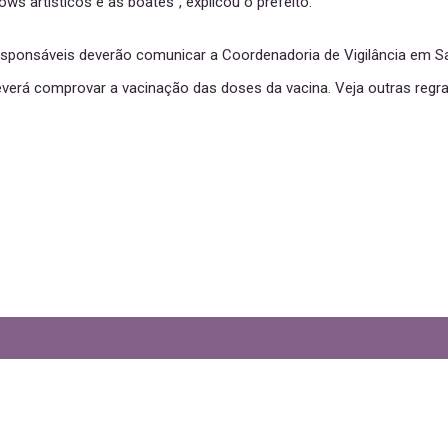
s artísticos e as boates”, explicou o prefeito.
responsáveis deverão comunicar a Coordenadoria de Vigilância em 
everá comprovar a vacinação das doses da vacina. Veja outras regra