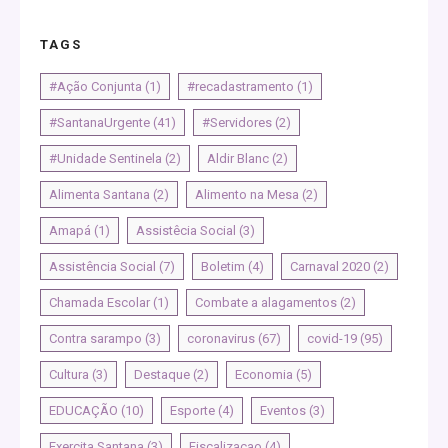
TAGS
#Ação Conjunta
(1)
#recadastramento
(1)
#SantanaUrgente
(41)
#Servidores
(2)
#Unidade Sentinela
(2)
Aldir Blanc
(2)
Alimenta Santana
(2)
Alimento na Mesa
(2)
Amapá
(1)
Assistêcia Social
(3)
Assistência Social
(7)
Boletim
(4)
Carnaval 2020
(2)
Chamada Escolar
(1)
Combate a alagamentos
(2)
Contra sarampo
(3)
coronavirus
(67)
covid-19
(95)
Cultura
(3)
Destaque
(2)
Economia
(5)
EDUCAÇÃO
(10)
Esporte
(4)
Eventos
(3)
Exercita Santana
(3)
Fiscalizacao
(4)