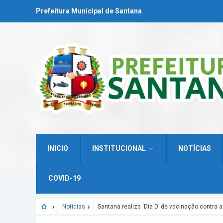
Prefeitura Municipal de Santana
INICIO
INSTITUCIONAL
NOTÍCIAS
COVID-19
Noticias
Santana realiza ‘Dia D’ de vacinação contra a