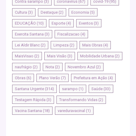
Contra sarampo
(3)
coronavirus
(67)
covid-19
(95)
Cultura
(3)
Destaque
(2)
Economia
(5)
EDUCAÇÃO
(10)
Esporte
(4)
Eventos
(3)
Exercita Santana
(3)
Fiscalizacao
(4)
Lei Aldir Blanc
(2)
Limpeza
(2)
Mais Obras
(4)
MaisVisao
(2)
Mais Visão
(3)
Mobilidade Urbana
(2)
naufrágio
(2)
Nota
(2)
Novembro Azul
(2)
Obras
(6)
Plano Verão
(7)
Prefeitura em Ação
(4)
Santana Urgente
(314)
sarampo
(1)
Saúde
(33)
Testagem Rápida
(3)
Transformando Vidas
(2)
Vacina Santana
(18)
vareduravacinal
(1)