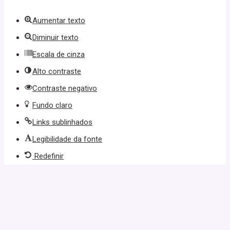
Aumentar texto
Diminuir texto
Escala de cinza
Alto contraste
Contraste negativo
Fundo claro
Links sublinhados
Legibilidade da fonte
Redefinir
üncel giriş
starzbet giriş
starzbet
starzbet güncel giriş
starzbet giriş