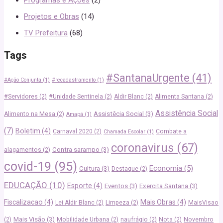
Projetos e Obras
(14)
TV Prefeitura
(68)
Tags
#SantanaUrgente
(41)
#Ação Conjunta
(1)
#recadastramento
(1)
#Servidores
(2)
#Unidade Sentinela
(2)
Aldir Blanc
(2)
Alimenta Santana
(2)
Assistência Social
Assistêcia Social
(3)
Alimento na Mesa
(2)
Amapá
(1)
(7)
Boletim
(4)
Carnaval 2020
(2)
Combate a
Chamada Escolar
(1)
coronavirus
(67)
Contra sarampo
(3)
alagamentos
(2)
covid-19
(95)
Economia
(5)
Cultura
(3)
Destaque
(2)
EDUCAÇÃO
(10)
Esporte
(4)
Eventos
(3)
Exercita Santana
(3)
Fiscalizacao
(4)
Mais Obras
(4)
Lei Aldir Blanc
(2)
Limpeza
(2)
MaisVisao
Mais Visão
(3)
(2)
Mobilidade Urbana
(2)
naufrágio
(2)
Nota
(2)
Novembro