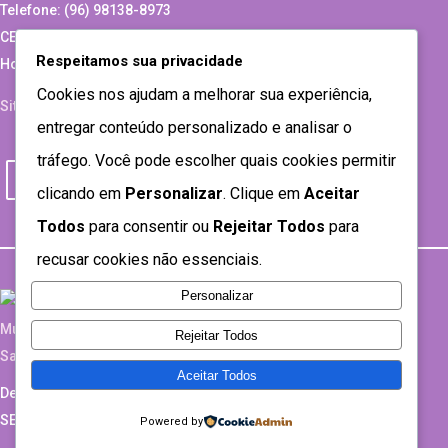
Telefone: (96) 98138-8973
CEP: 68928-060, Santana – Estado do Amapá
Respeitamos sua privacidade
Horário de atendimento: Seg a Sex das 07:30 as 13:30
Cookies nos ajudam a melhorar sua experiência,
Site Antigo
entregar conteúdo personalizado e analisar o
tráfego. Você pode escolher quais cookies permitir
clicando em
Personalizar
. Clique em
Aceitar
Todos
para consentir ou
Rejeitar Todos
para
recusar cookies não essenciais.
Personalizar
Rejeitar Todos
Aceitar Todos
Desenvolvido por
SEMTEC- 2021
Powered by