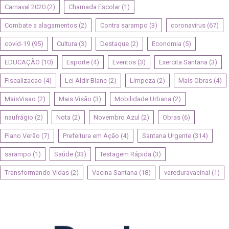
Carnaval 2020
(2)
Chamada Escolar
(1)
Combate a alagamentos
(2)
Contra sarampo
(3)
coronavirus
(67)
covid-19
(95)
Cultura
(3)
Destaque
(2)
Economia
(5)
EDUCAÇÃO
(10)
Esporte
(4)
Eventos
(3)
Exercita Santana
(3)
Fiscalizacao
(4)
Lei Aldir Blanc
(2)
Limpeza
(2)
Mais Obras
(4)
MaisVisao
(2)
Mais Visão
(3)
Mobilidade Urbana
(2)
naufrágio
(2)
Nota
(2)
Novembro Azul
(2)
Obras
(6)
Plano Verão
(7)
Prefeitura em Ação
(4)
Santana Urgente
(314)
sarampo
(1)
Saúde
(33)
Testagem Rápida
(3)
Transformando Vidas
(2)
Vacina Santana
(18)
vareduravacinal
(1)