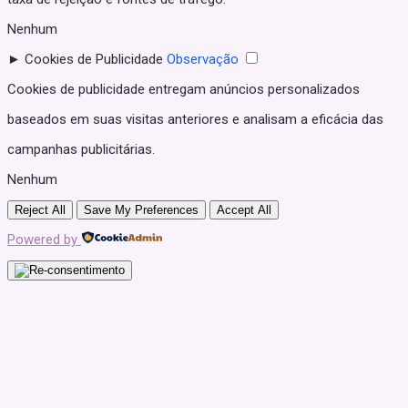
Nenhum
►
Cookies de Publicidade
Observação
Cookies de publicidade entregam anúncios personalizados
baseados em suas visitas anteriores e analisam a eficácia das
campanhas publicitárias.
Nenhum
Reject All
Save My Preferences
Accept All
Powered by
 giriş
starzbet giriş
starzbet
starzbet güncel giriş
starzbet giriş
star