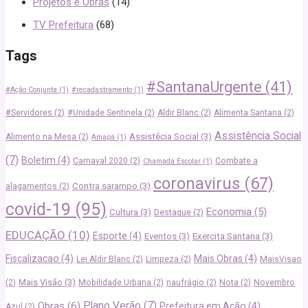
Projetos e Obras
(14)
TV Prefeitura
(68)
Tags
#SantanaUrgente
(41)
#Ação Conjunta
(1)
#recadastramento
(1)
#Servidores
(2)
#Unidade Sentinela
(2)
Aldir Blanc
(2)
Alimenta Santana
(2)
Assistência Social
Assistêcia Social
(3)
Alimento na Mesa
(2)
Amapá
(1)
(7)
Boletim
(4)
Carnaval 2020
(2)
Combate a
Chamada Escolar
(1)
coronavirus
(67)
Contra sarampo
(3)
alagamentos
(2)
covid-19
(95)
Economia
(5)
Cultura
(3)
Destaque
(2)
EDUCAÇÃO
(10)
Esporte
(4)
Eventos
(3)
Exercita Santana
(3)
Fiscalizacao
(4)
Mais Obras
(4)
Lei Aldir Blanc
(2)
Limpeza
(2)
MaisVisao
Mais Visão
(3)
(2)
Mobilidade Urbana
(2)
naufrágio
(2)
Nota
(2)
Novembro
Plano Verão
(7)
Obras
(6)
Prefeitura em Ação
(4)
Azul
(2)