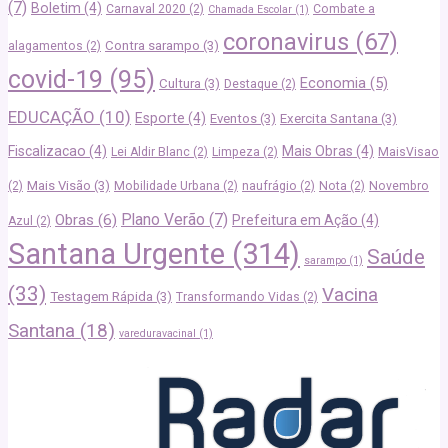
(7)
Boletim
(4)
Carnaval 2020
(2)
Combate a
Chamada Escolar
(1)
coronavirus
(67)
Contra sarampo
(3)
alagamentos
(2)
covid-19
(95)
Economia
(5)
Cultura
(3)
Destaque
(2)
EDUCAÇÃO
(10)
Esporte
(4)
Eventos
(3)
Exercita Santana
(3)
Fiscalizacao
(4)
Mais Obras
(4)
Lei Aldir Blanc
(2)
Limpeza
(2)
MaisVisao
Mais Visão
(3)
(2)
Mobilidade Urbana
(2)
naufrágio
(2)
Nota
(2)
Novembro
Plano Verão
(7)
Obras
(6)
Prefeitura em Ação
(4)
Azul
(2)
Santana Urgente
(314)
Saúde
sarampo
(1)
(33)
Vacina
Testagem Rápida
(3)
Transformando Vidas
(2)
Santana
(18)
vareduravacinal
(1)