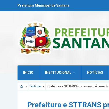
Prefeitura Municipal de Santana
INICIO
INSTITUCIONAL
NOTÍCIAS
Noticias
Prefeitura e STTRANS promovem treinamento d
Prefeitura e STTRANS p