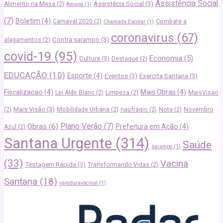
Assistência Social
Assistêcia Social
(3)
Alimento na Mesa
(2)
Amapá
(1)
(7)
Boletim
(4)
Carnaval 2020
(2)
Combate a
Chamada Escolar
(1)
coronavirus
(67)
Contra sarampo
(3)
alagamentos
(2)
covid-19
(95)
Economia
(5)
Cultura
(3)
Destaque
(2)
EDUCAÇÃO
(10)
Esporte
(4)
Eventos
(3)
Exercita Santana
(3)
Fiscalizacao
(4)
Mais Obras
(4)
Lei Aldir Blanc
(2)
Limpeza
(2)
MaisVisao
Mais Visão
(3)
(2)
Mobilidade Urbana
(2)
naufrágio
(2)
Nota
(2)
Novembro
Plano Verão
(7)
Obras
(6)
Prefeitura em Ação
(4)
Azul
(2)
Santana Urgente
(314)
Saúde
sarampo
(1)
(33)
Vacina
Testagem Rápida
(3)
Transformando Vidas
(2)
Santana
(18)
vareduravacinal
(1)