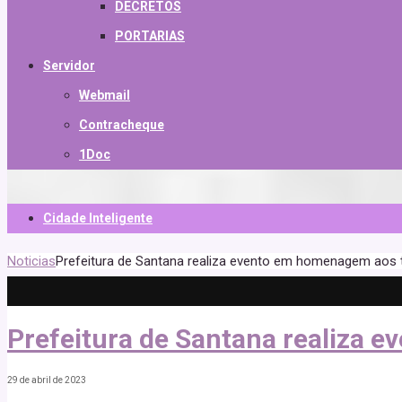
DECRETOS
PORTARIAS
Servidor
Webmail
Contracheque
1Doc
Cidade Inteligente
Noticias
Prefeitura de Santana realiza evento em homenagem aos 
Prefeitura de Santana realiza 
29 de abril de 2023