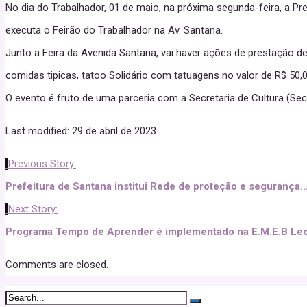
No dia do Trabalhador, 01 de maio, na próxima segunda-feira, a Pr
executa o Feirão do Trabalhador na Av. Santana.
Junto a Feira da Avenida Santana, vai haver ações de prestação de
comidas tipicas, tatoo Solidário com tatuagens no valor de R$ 50,0
O evento é fruto de uma parceria com a Secretaria de Cultura (Secu
Last modified: 29 de abril de 2023
Previous Story:
Prefeitura de Santana institui Rede de proteção e segurança..
Next Story:
Programa Tempo de Aprender é implementado na E.M.E.B Leon
Comments are closed.