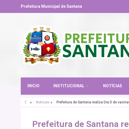
Prefeitura Municipal de Santana
INICIO
INSTITUCIONAL
NOTÍCIAS
Noticias
Prefeitura de Santana realiza Dia D de vacin
Prefeitura de Santana re