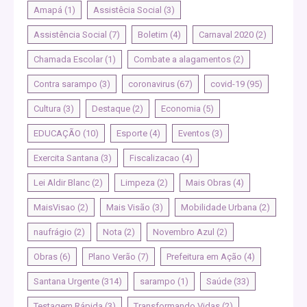
Amapá
(1)
Assistêcia Social
(3)
Assistência Social
(7)
Boletim
(4)
Carnaval 2020
(2)
Chamada Escolar
(1)
Combate a alagamentos
(2)
Contra sarampo
(3)
coronavirus
(67)
covid-19
(95)
Cultura
(3)
Destaque
(2)
Economia
(5)
EDUCAÇÃO
(10)
Esporte
(4)
Eventos
(3)
Exercita Santana
(3)
Fiscalizacao
(4)
Lei Aldir Blanc
(2)
Limpeza
(2)
Mais Obras
(4)
MaisVisao
(2)
Mais Visão
(3)
Mobilidade Urbana
(2)
naufrágio
(2)
Nota
(2)
Novembro Azul
(2)
Obras
(6)
Plano Verão
(7)
Prefeitura em Ação
(4)
Santana Urgente
(314)
sarampo
(1)
Saúde
(33)
Testagem Rápida
(3)
Transformando Vidas
(2)