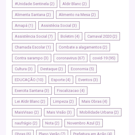
#Unidade Sentinela
(2)
Aldir Blanc
(2)
Alimenta Santana
(2)
Alimento na Mesa
(2)
Amapá
(1)
Assistêcia Social
(3)
Assistência Social
(7)
Boletim
(4)
Carnaval 2020
(2)
Chamada Escolar
(1)
Combate a alagamentos
(2)
Contra sarampo
(3)
coronavirus
(67)
covid-19
(95)
Cultura
(3)
Destaque
(2)
Economia
(5)
EDUCAÇÃO
(10)
Esporte
(4)
Eventos
(3)
Exercita Santana
(3)
Fiscalizacao
(4)
Lei Aldir Blanc
(2)
Limpeza
(2)
Mais Obras
(4)
MaisVisao
(2)
Mais Visão
(3)
Mobilidade Urbana
(2)
naufrágio
(2)
Nota
(2)
Novembro Azul
(2)
Obras
(6)
Plano Verão
(7)
Prefeitura em Ação
(4)