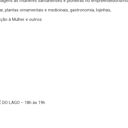
enagens às mulheres santanenses e pioneiras no empreendedorismo
, plantas ornamentais e medicinais, gastronomia, lojinhas,
ção à Mulher e outros.
DO LAGO – 18h às 19h