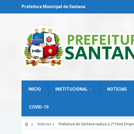
Prefeitura Municipal de Santana
INICIO
INSTITUCIONAL
NOTÍCIAS
COVID-19
Noticias
Prefeitura de Santana realiza a 2ª Feira Emp