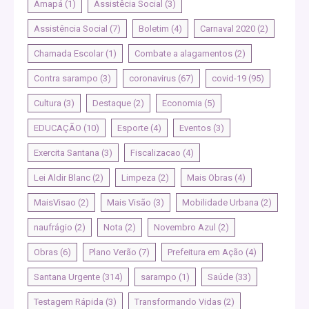
Amapá
(1)
Assistêcia Social
(3)
Assistência Social
(7)
Boletim
(4)
Carnaval 2020
(2)
Chamada Escolar
(1)
Combate a alagamentos
(2)
Contra sarampo
(3)
coronavirus
(67)
covid-19
(95)
Cultura
(3)
Destaque
(2)
Economia
(5)
EDUCAÇÃO
(10)
Esporte
(4)
Eventos
(3)
Exercita Santana
(3)
Fiscalizacao
(4)
Lei Aldir Blanc
(2)
Limpeza
(2)
Mais Obras
(4)
MaisVisao
(2)
Mais Visão
(3)
Mobilidade Urbana
(2)
naufrágio
(2)
Nota
(2)
Novembro Azul
(2)
Obras
(6)
Plano Verão
(7)
Prefeitura em Ação
(4)
Santana Urgente
(314)
sarampo
(1)
Saúde
(33)
Testagem Rápida
(3)
Transformando Vidas
(2)