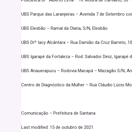
Policlínica Drº Alberto Lima – Tv. Moura de Carvalho, 30 –
UBS Parque das Laranjeiras – Avenida 7 de Setembro co
UBS Elesbão – Ramal da Olaria, S/N, Elesbão
UBS Drº Iacy Alcântara – Rua Damião da Cruz Barreto, 1
UBS Igarapé da Fortaleza – Rod. Salvador Diniz, Igarapé 
UBS Anauerapucu – Rodovia Macapá – Mazagão S/N, A
Centro de Diagnóstico da Mulher – Rua Cláudio Lúcio Mont
Comunicação – Prefeitura de Santana
Last modified: 15 de outubro de 2021