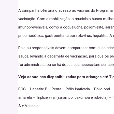
A campanha ofertará o acesso às vacinas do Programa N
vacinação. Com a mobilização, o município busca melhora
imunopreveníveis, como a coqueluche, poliomielite, sara
pneumocócica, gastroenterite por rotavírus, hepatites A e
Pais ou responsáveis devem comparecer com suas cria
saúde, levando a caderneta de vacinação, para que os pr
foi administrada ou se há doses que necessitam ser apl
Veja as vacinas disponibilizadas para crianças até 7 
BCG – Hepatite B – Penta – Pólio inativada – Pólio oral
amarela – Tríplice viral (sarampo, caxumba e rubéola) – 
A e Varicela.