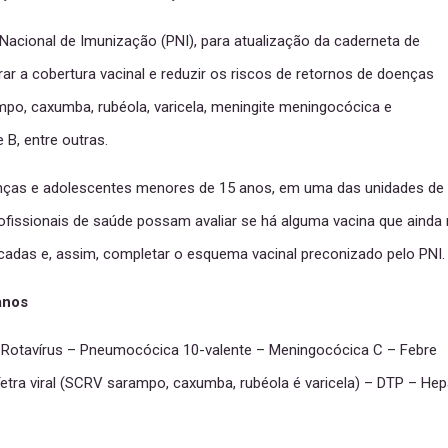
acional de Imunização (PNI), para atualização da caderneta de
r a cobertura vacinal e reduzir os riscos de retornos de doenças
mpo, caxumba, rubéola, varicela, meningite meningocócica e
 B, entre outras.
nças e adolescentes menores de 15 anos, em uma das unidades de
ofissionais de saúde possam avaliar se há alguma vacina que ainda
icadas e, assim, completar o esquema vacinal preconizado pelo PNI.
anos
 – Rotavírus – Pneumocócica 10-valente – Meningocócica C – Febre
Tetra viral (SCRV sarampo, caxumba, rubéola é varicela) – DTP – Hep