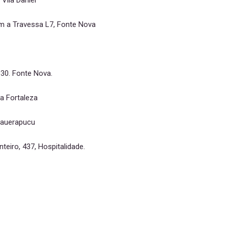
 Vila Daniel
m a Travessa L7, Fonte Nova
030. Fonte Nova.
da Fortaleza
nauerapucu
eiro, 437, Hospitalidade.