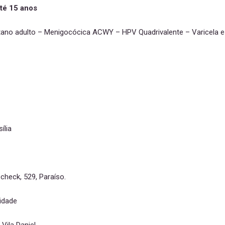
até 15 anos
 Tetano adulto – Menigocócica ACWY – HPV Quadrivalente – Varicela e
ília
check, 529, Paraíso.
lidade