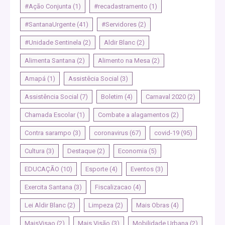
#Ação Conjunta
(1)
#recadastramento
(1)
#SantanaUrgente
(41)
#Servidores
(2)
#Unidade Sentinela
(2)
Aldir Blanc
(2)
Alimenta Santana
(2)
Alimento na Mesa
(2)
Amapá
(1)
Assistêcia Social
(3)
Assistência Social
(7)
Boletim
(4)
Carnaval 2020
(2)
Chamada Escolar
(1)
Combate a alagamentos
(2)
Contra sarampo
(3)
coronavirus
(67)
covid-19
(95)
Cultura
(3)
Destaque
(2)
Economia
(5)
EDUCAÇÃO
(10)
Esporte
(4)
Eventos
(3)
Exercita Santana
(3)
Fiscalizacao
(4)
Lei Aldir Blanc
(2)
Limpeza
(2)
Mais Obras
(4)
MaisVisao
(2)
Mais Visão
(3)
Mobilidade Urbana
(2)