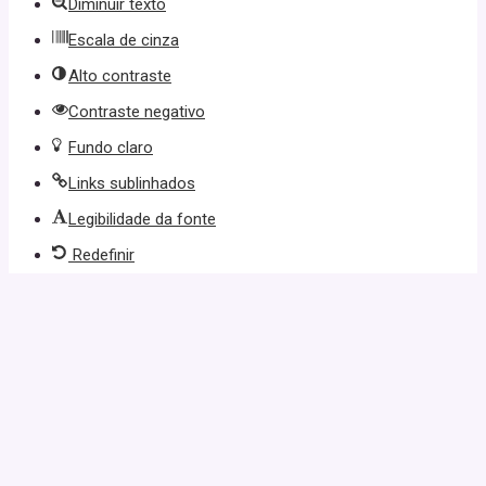
Diminuir texto
Escala de cinza
Alto contraste
Contraste negativo
Fundo claro
Links sublinhados
Legibilidade da fonte
Redefinir
giriş
casibom giriş
casibom
casibom güncel giriş
casibom giriş
cas