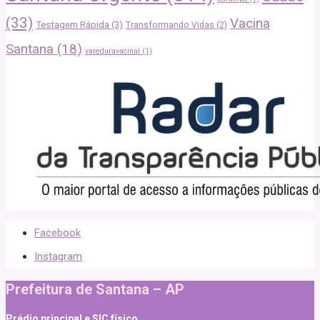
(33)
Vacina
Testagem Rápida
(3)
Transformando Vidas
(2)
Santana
(18)
vareduravacinal
(1)
Facebook
Instagram
Prefeitura de Santana – AP
Prédio principal e SIC físico