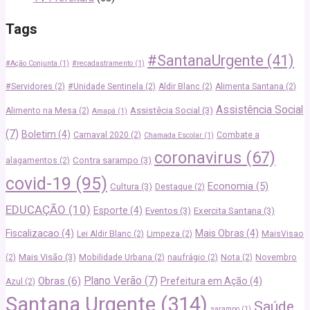
Tags
#SantanaUrgente
(41)
#Ação Conjunta
(1)
#recadastramento
(1)
#Servidores
(2)
#Unidade Sentinela
(2)
Aldir Blanc
(2)
Alimenta Santana
(2)
Assistência Social
Assistêcia Social
(3)
Alimento na Mesa
(2)
Amapá
(1)
(7)
Boletim
(4)
Carnaval 2020
(2)
Combate a
Chamada Escolar
(1)
coronavirus
(67)
Contra sarampo
(3)
alagamentos
(2)
covid-19
(95)
Economia
(5)
Cultura
(3)
Destaque
(2)
EDUCAÇÃO
(10)
Esporte
(4)
Eventos
(3)
Exercita Santana
(3)
Fiscalizacao
(4)
Mais Obras
(4)
Lei Aldir Blanc
(2)
Limpeza
(2)
MaisVisao
Mais Visão
(3)
(2)
Mobilidade Urbana
(2)
naufrágio
(2)
Nota
(2)
Novembro
Plano Verão
(7)
Obras
(6)
Prefeitura em Ação
(4)
Azul
(2)
Santana Urgente
(314)
Saúde
sarampo
(1)