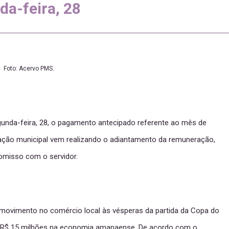
da-feira, 28
Foto: Acervo PMS.
egunda-feira, 28, o pagamento antecipado referente ao mês de
ração municipal vem realizando o adiantamento da remuneração,
misso com o servidor.
 movimento no comércio local às vésperas da partida da Copa do
ase R$ 15 milhões na economia amapaense. De acordo com o