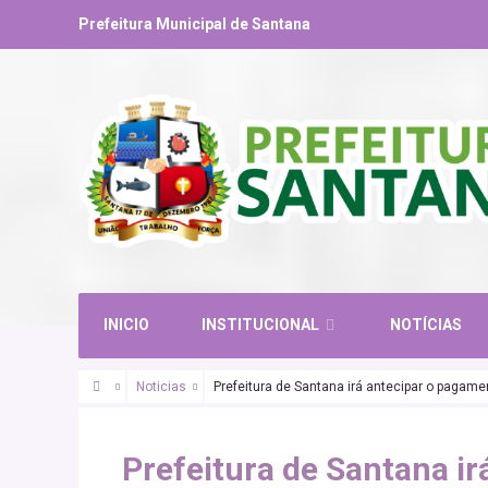
Prefeitura Municipal de Santana
INICIO
INSTITUCIONAL
NOTÍCIAS
Noticias
Prefeitura de Santana irá antecipar o pagame
Prefeitura de Santana i