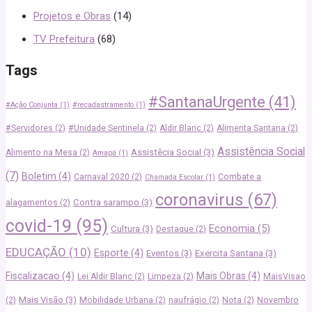
Projetos e Obras
(14)
TV Prefeitura
(68)
Tags
#SantanaUrgente
(41)
#Ação Conjunta
(1)
#recadastramento
(1)
#Servidores
(2)
#Unidade Sentinela
(2)
Aldir Blanc
(2)
Alimenta Santana
(2)
Assistência Social
Assistêcia Social
(3)
Alimento na Mesa
(2)
Amapá
(1)
(7)
Boletim
(4)
Carnaval 2020
(2)
Combate a
Chamada Escolar
(1)
coronavirus
(67)
Contra sarampo
(3)
alagamentos
(2)
covid-19
(95)
Economia
(5)
Cultura
(3)
Destaque
(2)
EDUCAÇÃO
(10)
Esporte
(4)
Eventos
(3)
Exercita Santana
(3)
Fiscalizacao
(4)
Mais Obras
(4)
Lei Aldir Blanc
(2)
Limpeza
(2)
MaisVisao
Mais Visão
(3)
(2)
Mobilidade Urbana
(2)
naufrágio
(2)
Nota
(2)
Novembro