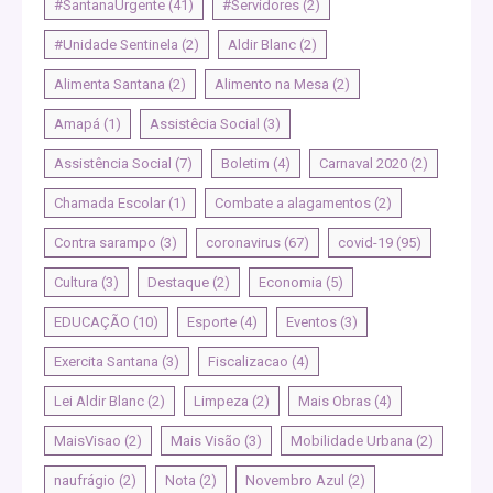
#SantanaUrgente
(41)
#Servidores
(2)
#Unidade Sentinela
(2)
Aldir Blanc
(2)
Alimenta Santana
(2)
Alimento na Mesa
(2)
Amapá
(1)
Assistêcia Social
(3)
Assistência Social
(7)
Boletim
(4)
Carnaval 2020
(2)
Chamada Escolar
(1)
Combate a alagamentos
(2)
Contra sarampo
(3)
coronavirus
(67)
covid-19
(95)
Cultura
(3)
Destaque
(2)
Economia
(5)
EDUCAÇÃO
(10)
Esporte
(4)
Eventos
(3)
Exercita Santana
(3)
Fiscalizacao
(4)
Lei Aldir Blanc
(2)
Limpeza
(2)
Mais Obras
(4)
MaisVisao
(2)
Mais Visão
(3)
Mobilidade Urbana
(2)
naufrágio
(2)
Nota
(2)
Novembro Azul
(2)