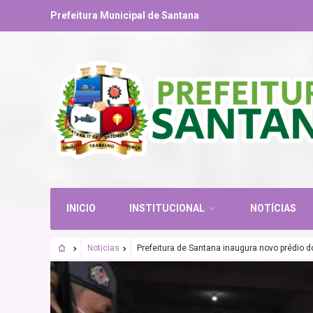
Prefeitura Municipal de Santana
INICIO
INSTITUCIONAL
NOTÍCIAS
Noticias
Prefeitura de Santana inaugura novo prédio 