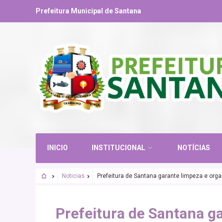
Prefeitura Municipal de Santana
INICIO
INSTITUCIONAL
NOTÍCIAS
Noticias
Prefeitura de Santana garante limpeza e orga
Prefeitura de Santana g