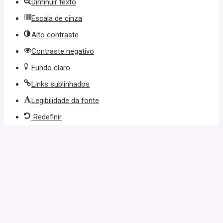
Diminuir texto
Escala de cinza
Alto contraste
Contraste negativo
Fundo claro
Links sublinhados
Legibilidade da fonte
Redefinir
zbet giriş
starzbet
starzbet güncel giriş
starzbet giriş
starzbet
xslot 