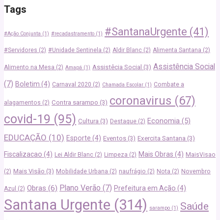
Tags
#SantanaUrgente
(41)
#Ação Conjunta
(1)
#recadastramento
(1)
#Servidores
(2)
#Unidade Sentinela
(2)
Aldir Blanc
(2)
Alimenta Santana
(2)
Assistência Social
Assistêcia Social
(3)
Alimento na Mesa
(2)
Amapá
(1)
(7)
Boletim
(4)
Carnaval 2020
(2)
Combate a
Chamada Escolar
(1)
coronavirus
(67)
Contra sarampo
(3)
alagamentos
(2)
covid-19
(95)
Economia
(5)
Cultura
(3)
Destaque
(2)
EDUCAÇÃO
(10)
Esporte
(4)
Eventos
(3)
Exercita Santana
(3)
Fiscalizacao
(4)
Mais Obras
(4)
Lei Aldir Blanc
(2)
Limpeza
(2)
MaisVisao
Mais Visão
(3)
(2)
Mobilidade Urbana
(2)
naufrágio
(2)
Nota
(2)
Novembro
Plano Verão
(7)
Obras
(6)
Prefeitura em Ação
(4)
Azul
(2)
Santana Urgente
(314)
Saúde
sarampo
(1)