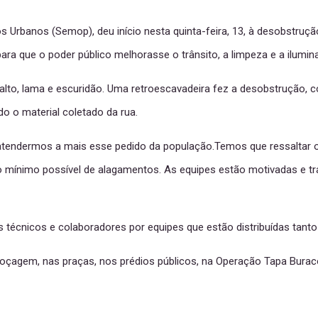
os Urbanos (Semop), deu início nesta quinta-feira, 13, à desobstruç
a que o poder público melhorasse o trânsito, a limpeza e a ilumina
alto, lama e escuridão. Uma retroescavadeira fez a desobstrução, 
o o material coletado da rua.
 atendermos a mais esse pedido da população.Temos que ressaltar
 o mínimo possível de alagamentos. As equipes estão motivadas e tr
us técnicos e colaboradores por equipes que estão distribuídas tanto
roçagem, nas praças, nos prédios públicos, na Operação Tapa Burac