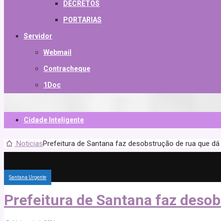
DECRETOS
PORTARIAS
Servidor
Webmail
Contracheque
1Doc
Cidade Inteligente
Noticias
Prefeitura de Santana faz desobstrução de rua que dá
Santana Urgente
Prefeitura de Santana faz desob