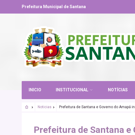
Prefeitura Municipal de Santana
INICIO
INSTITUCIONAL
NOTÍCIAS
Noticias
Prefeitura de Santana e Governo do Amapá ini
PLANO VERÃO
Prefeitura de Santana e