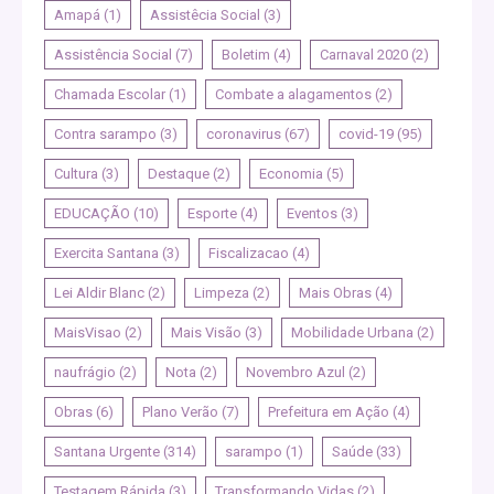
Amapá
(1)
Assistêcia Social
(3)
Assistência Social
(7)
Boletim
(4)
Carnaval 2020
(2)
Chamada Escolar
(1)
Combate a alagamentos
(2)
Contra sarampo
(3)
coronavirus
(67)
covid-19
(95)
Cultura
(3)
Destaque
(2)
Economia
(5)
EDUCAÇÃO
(10)
Esporte
(4)
Eventos
(3)
Exercita Santana
(3)
Fiscalizacao
(4)
Lei Aldir Blanc
(2)
Limpeza
(2)
Mais Obras
(4)
MaisVisao
(2)
Mais Visão
(3)
Mobilidade Urbana
(2)
naufrágio
(2)
Nota
(2)
Novembro Azul
(2)
Obras
(6)
Plano Verão
(7)
Prefeitura em Ação
(4)
Santana Urgente
(314)
sarampo
(1)
Saúde
(33)
Testagem Rápida
(3)
Transformando Vidas
(2)