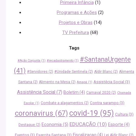
Primeira Infância
(1)
Programas e Ações
(2)
Projetos e Obras
(14)
TV Prefeitura
(68)
Tags
#SantanaUrgente
#Ação Conjunta
(1)
#recadastramento
(1)
(41)
#Servidores
(2)
#Unidade Sentinela
(2)
Aldir Blanc
(2)
Alimenta
Assistêcia Social
(3)
Santana
(2)
Alimento na Mesa
(2)
Amapá
(1)
Assistência Social
(7)
Boletim
(4)
Carnaval 2020
(2)
Chamada
Contra sarampo
(3)
Combate a alagamentos
(2)
Escolar
(1)
covid-19
(95)
coronavirus
(67)
Cultura
(3)
EDUCAÇÃO
(10)
Economia
(5)
Esporte
(4)
Destaque
(2)
Fiscalizacao
(4)
Eventos
(3)
Exercita Santana
(3)
Lei Aldir Blanc
(2)