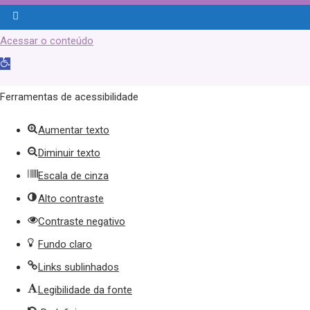
Acessar o conteúdo
Abrir
a
Ferramentas de acessibilidade
barra
Aumentar texto
de
Diminuir texto
ferramentas
Escala de cinza
Alto contraste
Contraste negativo
Fundo claro
Links sublinhados
Legibilidade da fonte