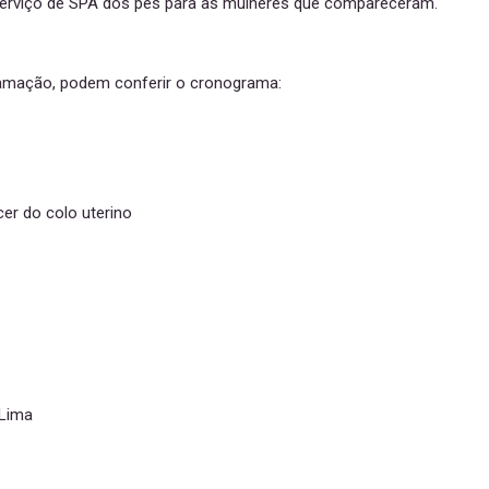
 serviço de SPA dos pés para as mulheres que compareceram.
ramação, podem conferir o cronograma:
er do colo uterino
 Lima