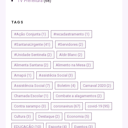
TV Prefeitura
(68)
TAGS
#Ação Conjunta
(1)
#recadastramento
(1)
#SantanaUrgente
(41)
#Servidores
(2)
#Unidade Sentinela
(2)
Aldir Blanc
(2)
Alimenta Santana
(2)
Alimento na Mesa
(2)
Amapá
(1)
Assistêcia Social
(3)
Assistência Social
(7)
Boletim
(4)
Carnaval 2020
(2)
Chamada Escolar
(1)
Combate a alagamentos
(2)
Contra sarampo
(3)
coronavirus
(67)
covid-19
(95)
Cultura
(3)
Destaque
(2)
Economia
(5)
EDUCAÇÃO
(10)
Esporte
(4)
Eventos
(3)