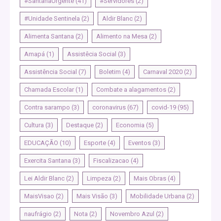
#SantanaUrgente
(41)
#Servidores
(2)
#Unidade Sentinela
(2)
Aldir Blanc
(2)
Alimenta Santana
(2)
Alimento na Mesa
(2)
Amapá
(1)
Assistêcia Social
(3)
Assistência Social
(7)
Boletim
(4)
Carnaval 2020
(2)
Chamada Escolar
(1)
Combate a alagamentos
(2)
Contra sarampo
(3)
coronavirus
(67)
covid-19
(95)
Cultura
(3)
Destaque
(2)
Economia
(5)
EDUCAÇÃO
(10)
Esporte
(4)
Eventos
(3)
Exercita Santana
(3)
Fiscalizacao
(4)
Lei Aldir Blanc
(2)
Limpeza
(2)
Mais Obras
(4)
MaisVisao
(2)
Mais Visão
(3)
Mobilidade Urbana
(2)
naufrágio
(2)
Nota
(2)
Novembro Azul
(2)