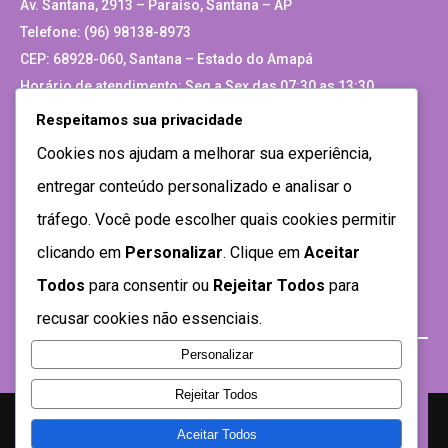
Av. Santana, 2913 – Paraíso, Santana – AP
Telefone: (96) 98138-8973
CEP: 68928-060, Santana – Estado do Amapá
Horário de atendimento: Seg a Sex das 07:30 as 13:30
Respeitamos sua privacidade
Site Antigo
Cookies nos ajudam a melhorar sua experiência,
entregar conteúdo personalizado e analisar o
tráfego. Você pode escolher quais cookies permitir
clicando em
Personalizar
. Clique em
Aceitar
Todos
para consentir ou
Rejeitar Todos
para
recusar cookies não essenciais.
Personalizar
Rejeitar Todos
Aceitar Todos