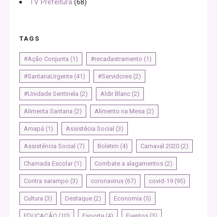
TV Prefeitura
(68)
TAGS
#Ação Conjunta
(1)
#recadastramento
(1)
#SantanaUrgente
(41)
#Servidores
(2)
#Unidade Sentinela
(2)
Aldir Blanc
(2)
Alimenta Santana
(2)
Alimento na Mesa
(2)
Amapá
(1)
Assistêcia Social
(3)
Assistência Social
(7)
Boletim
(4)
Carnaval 2020
(2)
Chamada Escolar
(1)
Combate a alagamentos
(2)
Contra sarampo
(3)
coronavirus
(67)
covid-19
(95)
Cultura
(3)
Destaque
(2)
Economia
(5)
EDUCAÇÃO
(10)
Esporte
(4)
Eventos
(3)