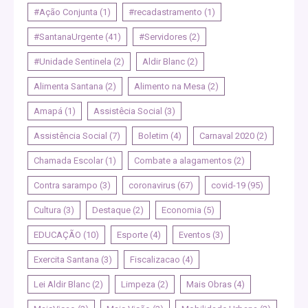
#Ação Conjunta
(1)
#recadastramento
(1)
#SantanaUrgente
(41)
#Servidores
(2)
#Unidade Sentinela
(2)
Aldir Blanc
(2)
Alimenta Santana
(2)
Alimento na Mesa
(2)
Amapá
(1)
Assistêcia Social
(3)
Assistência Social
(7)
Boletim
(4)
Carnaval 2020
(2)
Chamada Escolar
(1)
Combate a alagamentos
(2)
Contra sarampo
(3)
coronavirus
(67)
covid-19
(95)
Cultura
(3)
Destaque
(2)
Economia
(5)
EDUCAÇÃO
(10)
Esporte
(4)
Eventos
(3)
Exercita Santana
(3)
Fiscalizacao
(4)
Lei Aldir Blanc
(2)
Limpeza
(2)
Mais Obras
(4)