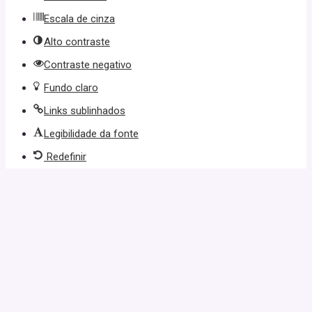
Escala de cinza
Alto contraste
Contraste negativo
Fundo claro
Links sublinhados
Legibilidade da fonte
Redefinir
l giriş
casibom giriş
casibom
casibom güncel giriş
casibom giriş
c