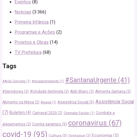
Eventos
(8)
Noticias
(3.366)
Primeira Infância
(1)
Programas e Ações
(2)
Projetos e Obras
(14)
TV Prefeitura
(68)
Tags
#SantanaUrgente
(41)
#Ação Conjunta
(1)
#recadastramento
(1)
#Servidores
(2)
#Unidade Sentinela
(2)
Aldir Blanc
(2)
Alimenta Santana
(2)
Assistência Social
Assistêcia Social
(3)
Alimento na Mesa
(2)
Amapá
(1)
(7)
Boletim
(4)
Carnaval 2020
(2)
Combate a
Chamada Escolar
(1)
coronavirus
(67)
Contra sarampo
(3)
alagamentos
(2)
covid-19
(95)
Economia
(5)
Cultura
(3)
Destaque
(2)