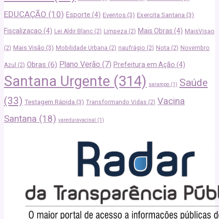
EDUCAÇÃO
(10)
Esporte
(4)
Eventos
(3)
Exercita Santana
(3)
Fiscalizacao
(4)
Mais Obras
(4)
Lei Aldir Blanc
(2)
Limpeza
(2)
MaisVisao
Mais Visão
(3)
(2)
Mobilidade Urbana
(2)
naufrágio
(2)
Nota
(2)
Novembro
Plano Verão
(7)
Obras
(6)
Prefeitura em Ação
(4)
Azul
(2)
Santana Urgente
(314)
Saúde
sarampo
(1)
(33)
Vacina
Testagem Rápida
(3)
Transformando Vidas
(2)
Santana
(18)
vareduravacinal
(1)