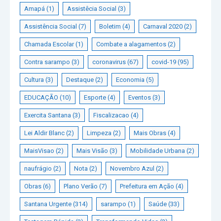
Amapá
(1)
Assistêcia Social
(3)
Assistência Social
(7)
Boletim
(4)
Carnaval 2020
(2)
Chamada Escolar
(1)
Combate a alagamentos
(2)
Contra sarampo
(3)
coronavirus
(67)
covid-19
(95)
Cultura
(3)
Destaque
(2)
Economia
(5)
EDUCAÇÃO
(10)
Esporte
(4)
Eventos
(3)
Exercita Santana
(3)
Fiscalizacao
(4)
Lei Aldir Blanc
(2)
Limpeza
(2)
Mais Obras
(4)
MaisVisao
(2)
Mais Visão
(3)
Mobilidade Urbana
(2)
naufrágio
(2)
Nota
(2)
Novembro Azul
(2)
Obras
(6)
Plano Verão
(7)
Prefeitura em Ação
(4)
Santana Urgente
(314)
sarampo
(1)
Saúde
(33)