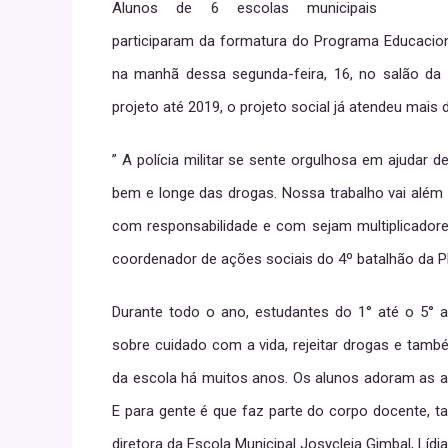
Alunos de 6 escolas municipais
participaram da formatura do Programa Educaciona
na manhã dessa segunda-feira, 16, no salão da
projeto até 2019, o projeto social já atendeu mais
” A polícia militar se sente orgulhosa em ajudar 
bem e longe das drogas. Nossa trabalho vai alé
com responsabilidade e com sejam multiplicadores
coordenador de ações sociais do 4º batalhão da P
Durante todo o ano, estudantes do 1° até o 5° a
sobre cuidado com a vida, rejeitar drogas e tamb
da escola há muitos anos. Os alunos adoram as a
E para gente é que faz parte do corpo docente, t
diretora da Escola Municipal Josycleia Gimbal, Lídia