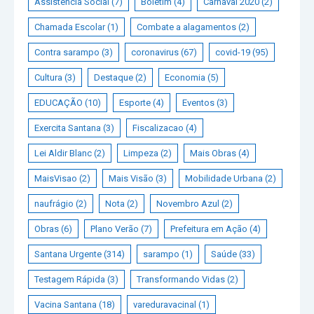
Assistência Social
(7)
Boletim
(4)
Carnaval 2020
(2)
Chamada Escolar
(1)
Combate a alagamentos
(2)
Contra sarampo
(3)
coronavirus
(67)
covid-19
(95)
Cultura
(3)
Destaque
(2)
Economia
(5)
EDUCAÇÃO
(10)
Esporte
(4)
Eventos
(3)
Exercita Santana
(3)
Fiscalizacao
(4)
Lei Aldir Blanc
(2)
Limpeza
(2)
Mais Obras
(4)
MaisVisao
(2)
Mais Visão
(3)
Mobilidade Urbana
(2)
naufrágio
(2)
Nota
(2)
Novembro Azul
(2)
Obras
(6)
Plano Verão
(7)
Prefeitura em Ação
(4)
Santana Urgente
(314)
sarampo
(1)
Saúde
(33)
Testagem Rápida
(3)
Transformando Vidas
(2)
Vacina Santana
(18)
vareduravacinal
(1)